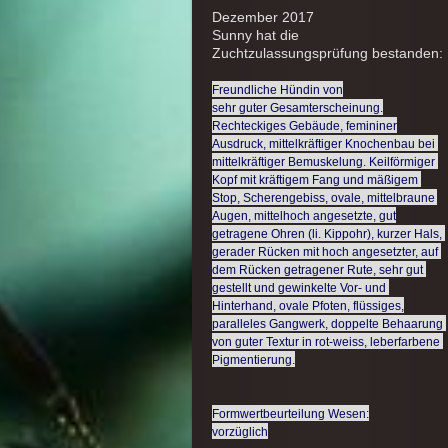
Dezember 2017
Sunny hat die
Zuchtzulassungsprüfung bestanden:
Freundliche Hündin von

sehr guter Gesamterscheinung.
Rechteckiges Gebäude, femininer

Ausdruck, mittelkräftiger Knochenbau bei 
mittelkräftiger Bemuskelung. Keilförmiger 
Kopf mit kräftigem Fang und mäßigem 
Stop, Scherengebiss, ovale, mittelbraune 
Augen, mittelhoch angesetzte, gut

getragene Ohren (li. Kippohr), kurzer Hals, 
gerader Rücken mit hoch angesetzter, auf 
dem Rücken getragener Rute, sehr gut 
gestellt und gewinkelte Vor- und 
Hinterhand, ovale Pfoten, flüssiges,

paralleles Gangwerk, doppelte Behaarung 
von guter Textur in rot-weiss, leberfarbene 
Pigmentierung.
Formwertbeurteilung Wesen:

vorzüglich